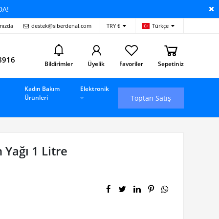
DA!
mızda
destek@siberdenal.com
TRY ₺
Türkçe
i
8916
Bildirimler
Üyelik
Favoriler
Sepetiniz
Kadın Bakım
Elektronik
Toptan Satış
Ürünleri
 Yağı 1 Litre