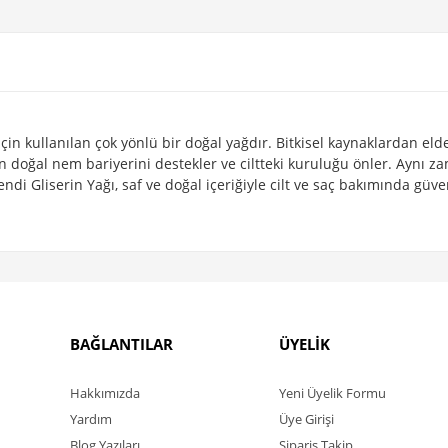
için kullanılan çok yönlü bir doğal yağdır. Bitkisel kaynaklardan elde
din doğal nem bariyerini destekler ve ciltteki kuruluğu önler. Aynı 
i Gliserin Yağı, saf ve doğal içeriğiyle cilt ve saç bakımında güven
BAĞLANTILAR
ÜYELİK
Hakkımızda
Yeni Üyelik Formu
Yardım
Üye Girişi
Blog Yazıları
Sipariş Takip