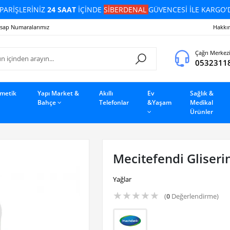
PARİŞLERİNİZ
24 SAAT
İÇİNDE
SİBERDENAL
GÜVENCESİ İLE KARGO'
sap Numaralarımız
Hakkı
Çağrı Merkez
0532311
zmetik
Yapı Market &
Akıllı
Ev
Sağlık &
Bahçe
Telefonlar
&Yaşam
Medikal
Ürünler
Mecitefendi Gliserin
Yağlar
★
★
★
★
★
(
0
Değerlendirme)