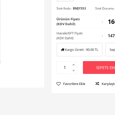
Stok Kodu :
BMJY3S3
Stok Durumu 
Ürünün Fiyatı
16
:
(KDV Dahil)
Havale/EFT Fiyatı
147
:
(KDV Dahil)
Kargo Ücreti :
90.00
TL
Sep
SEPETE EK
Favorilere Ekle
Karşılaşt