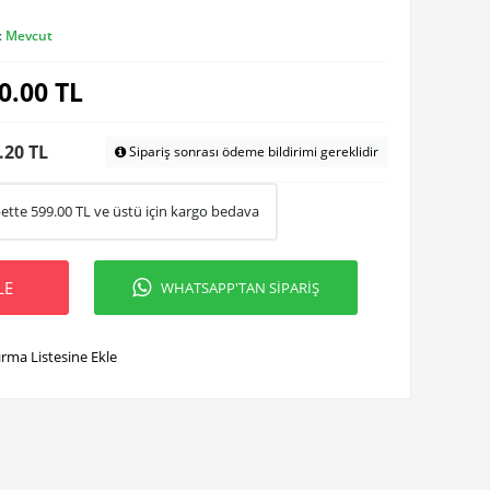
:
Mevcut
0.00
TL
.20 TL
Sipariş sonrası ödeme bildirimi gereklidir
ette
599.00
TL ve üstü için kargo bedava
LE
WHATSAPP'TAN SİPARİŞ
ırma Listesine Ekle