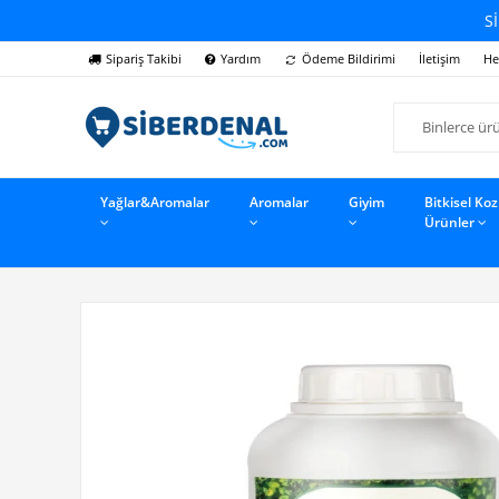
Sİ
Sipariş Takibi
Yardım
Ödeme Bildirimi
İletişim
He
Yağlar&Aromalar
Aromalar
Giyim
Bitkisel Ko
Ürünler