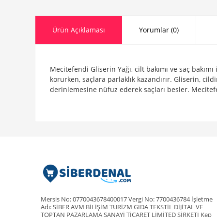
Ürün Açıklaması
Yorumlar (0)
Mecitefendi Gliserin Yağı, cilt bakımı ve saç bakımı 
korurken, saçlara parlaklık kazandırır. Gliserin, cil
derinlemesine nüfuz ederek saçları besler. Mecitefend
Mersis No: 0770043678400017 Vergi No: 7700436784 İşletme
Adı: SİBER AVM BİLİŞİM TURİZM GIDA TEKSTİL DİJİTAL VE
TOPTAN PAZARLAMA SANAYİ TİCARET LİMİTED ŞİRKETİ Kep