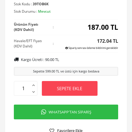
Stok Kodu :
39TOB6K
Stok Durumu :
Mevcut
Ürünün Fiyatı
187.00
TL
:
(KDV Dahil)
172.04 TL
Havale/EFT Fiyatı
:
(KDV Dahil)
Sipariş sonrası ödeme bildirimi gereklidir
Kargo Ücreti :
90.00
TL
Sepette
599.00
TL ve üstü için kargo bedava
SEPETE EKLE
WHATSAPP'TAN SİPARİŞ
Favorilere Ekle