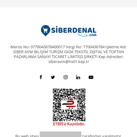
Mersis No: 0770043678400017 Vergi No: 7700436784 İşletme Adı:
SİBER AVM BİLİŞİM TURİZM GIDA TEKSTİL DİJİTAL VE TOPTAN
PAZARLAMA SANAYİ TİCARET LİMİTED ŞİRKETİ Kep Adresleri:
siberavm@hs01.kep.tr
Bu web sitesi
tarafından yapılmıştır.