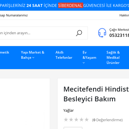
PARİŞLERİNİZ
24 SAAT
İÇİNDE
SİBERDENAL
GÜVENCESİ İLE KARGO'
sap Numaralarımız
Hakkı
Çağrı Merkez
0532311
zmetik
Yapı Market &
Akıllı
Ev
Sağlık &
Bahçe
Telefonlar
&Yaşam
Medikal
Ürünler
Mecitefendi Hindist
Besleyici Bakım
Yağlar
★
★
★
★
★
(
0
Değerlendirme)