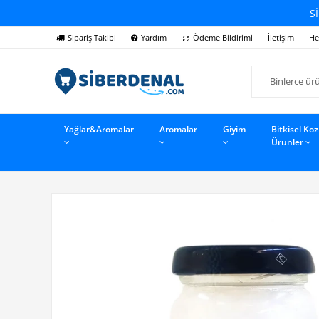
Sİ
Sipariş Takibi
Yardım
Ödeme Bildirimi
İletişim
He
Yağlar&Aromalar
Aromalar
Giyim
Bitkisel Ko
Ürünler