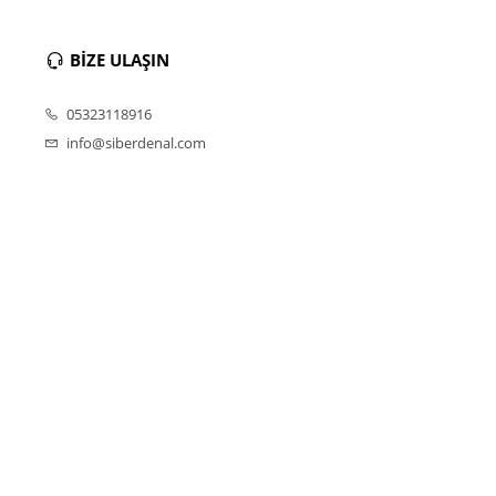
BİZE ULAŞIN
05323118916
info@siberdenal.com