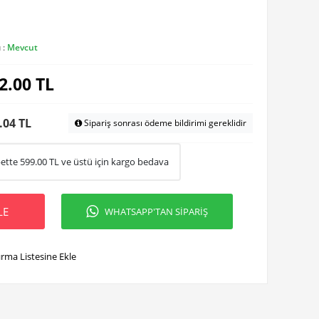
 :
Mevcut
2.00
TL
.04 TL
Sipariş sonrası ödeme bildirimi gereklidir
ette
599.00
TL ve üstü için kargo bedava
LE
WHATSAPP'TAN SİPARİŞ
ırma Listesine Ekle