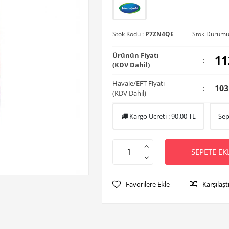
Stok Kodu :
P7ZN4QE
Stok Durumu
Ürünün Fiyatı
11
:
(KDV Dahil)
Havale/EFT Fiyatı
103
:
(KDV Dahil)
Kargo Ücreti :
90.00
TL
Sep
SEPETE EK
Favorilere Ekle
Karşılaşt