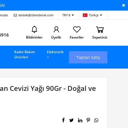
DA!
mızda
destek@siberdenal.com
TRY ₺
Türkçe
i
8916
Bildirimler
Üyelik
Favoriler
Sepetiniz
Kadın Bakım
Elektronik
Toptan Satış
Ürünleri
an Cevizi Yağı 90Gr - Doğal ve