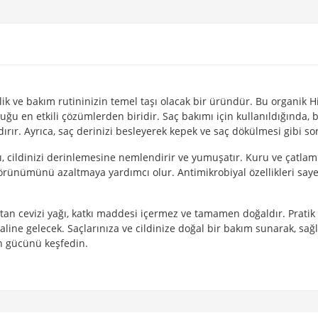
k ve bakım rutininizin temel taşı olacak bir üründür. Bu organik Hind
en etkili çözümlerden biridir. Saç bakımı için kullanıldığında, bu 
rır. Ayrıca, saç derinizi besleyerek kepek ve saç dökülmesi gibi s
ı, cildinizi derinlemesine nemlendirir ve yumuşatır. Kuru ve çatlam
n görünümünü azaltmaya yardımcı olur. Antimikrobiyal özellikleri say
stan cevizi yağı, katkı maddesi içermez ve tamamen doğaldır. Pratik 
haline gelecek. Saçlarınıza ve cildinize doğal bir bakım sunarak, 
ın gücünü keşfedin.