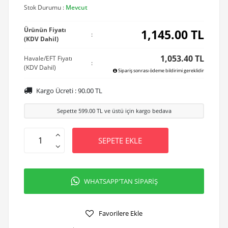
Stok Durumu :
Mevcut
Ürünün Fiyatı
1,145.00
TL
:
(KDV Dahil)
1,053.40 TL
Havale/EFT Fiyatı
:
(KDV Dahil)
Sipariş sonrası ödeme bildirimi gereklidir
Kargo Ücreti :
90.00
TL
Sepette
599.00
TL ve üstü için kargo bedava
SEPETE EKLE
WHATSAPP'TAN SİPARİŞ
Favorilere Ekle