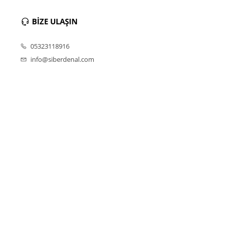
BİZE ULAŞIN
05323118916
info@siberdenal.com