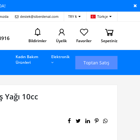
DA!
mızda
destek@siberdenal.com
TRY ₺
Türkçe
i
8916
Bildirimler
Üyelik
Favoriler
Sepetiniz
Kadın Bakım
Elektronik
Toptan Satış
Ürünleri
ş Yağı 10cc