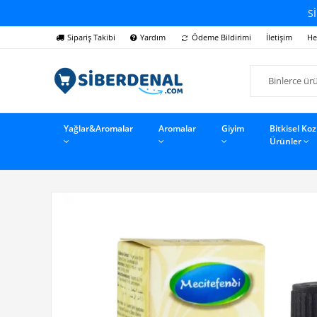
Sİ
Sipariş Takibi
Yardım
Ödeme Bildirimi
İletişim
He
Yağlar&Aromalar
Aromalar
Giyim
Bitkisel Ko
Ürünler