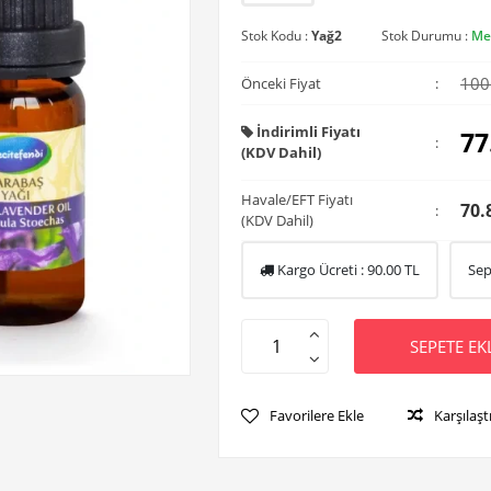
Stok Kodu :
Yağ2
Stok Durumu :
Me
100
Önceki Fiyat
:
İndirimli Fiyatı
77
:
(KDV Dahil)
Havale/EFT Fiyatı
70.
:
(KDV Dahil)
Kargo Ücreti :
90.00
TL
Sep
SEPETE EK
Favorilere Ekle
Karşılaşt