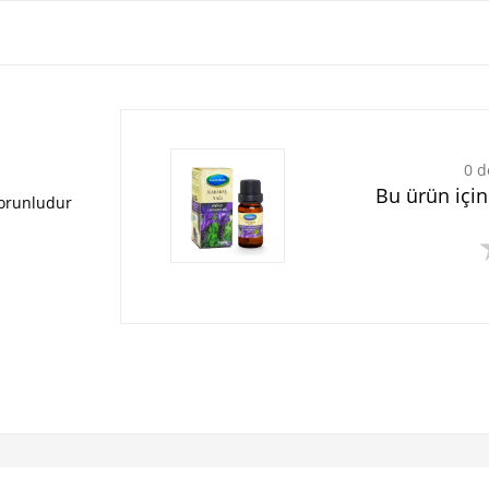
0 d
Bu ürün içi
zorunludur