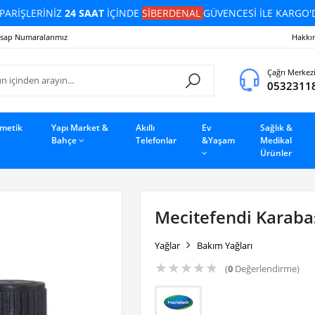
PARİŞLERİNİZ
24 SAAT
İÇİNDE
SİBERDENAL
GÜVENCESİ İLE KARGO'
sap Numaralarımız
Hakkı
Çağrı Merkez
0532311
zmetik
Yapı Market &
Akıllı
Ev
Sağlık &
Bahçe
Telefonlar
&Yaşam
Medikal
Ürünler
Mecitefendi Karaba
Yağlar
Bakım Yağları
★
★
★
★
★
(
0
Değerlendirme)