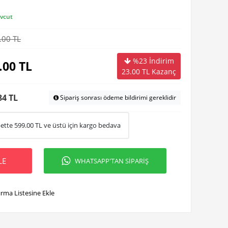
vcut
.00 TL
%23 İndirim
.00
TL
23.00
TL Kazanç
84 TL
Sipariş sonrası ödeme bildirimi gereklidir
ette
599.00
TL ve üstü için kargo bedava
LE
WHATSAPP'TAN SİPARİŞ
ırma Listesine Ekle