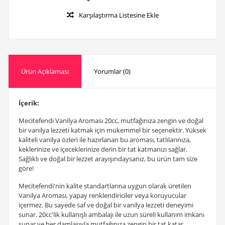
Karşılaştırma Listesine Ekle
Ürün Açıklaması
Yorumlar (0)
İçerik:
Mecitefendi Vanilya Aroması 20cc, mutfağınıza zengin ve doğal
bir vanilya lezzeti katmak için mükemmel bir seçenektir. Yüksek
kaliteli vanilya özleri ile hazırlanan bu aroması, tatlılarınıza,
keklerinize ve içeceklerinize derin bir tat katmanızı sağlar.
Sağlıklı ve doğal bir lezzet arayışındaysanız, bu ürün tam size
göre!
Mecitefendi'nin kalite standartlarına uygun olarak üretilen
Vanilya Aroması, yapay renklendiriciler veya koruyucular
içermez. Bu sayede saf ve doğal bir vanilya lezzeti deneyimi
sunar. 20cc'lik kullanışlı ambalajı ile uzun süreli kullanım imkanı
sunar ve her damlasıyla mutfağınıza zengin bir tat katar.