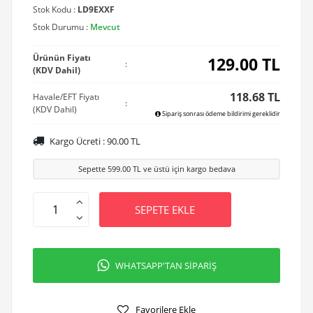
Stok Kodu :
LD9EXXF
Stok Durumu :
Mevcut
Ürünün Fiyatı
129.00
TL
:
(KDV Dahil)
118.68 TL
Havale/EFT Fiyatı
:
(KDV Dahil)
Sipariş sonrası ödeme bildirimi gereklidir
Kargo Ücreti :
90.00
TL
Sepette
599.00
TL ve üstü için kargo bedava
SEPETE EKLE
WHATSAPP'TAN SİPARİŞ
Favorilere Ekle