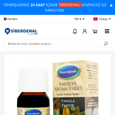
SİPARİŞLERİNİZ
24 SAAT
İÇİNDE
SİBERDENAL
GÜVENCESİ İLE
KARGO'DA!
Yardım
Ödeme Bildirimi
İleti
TRY ₺
Türkçe