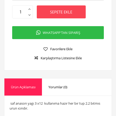
SEPETE EKLE
WHATSAPP'TAN SİPARİŞ
Favorilere Ekle
Karşılaştırma Listesine Ekle
Ürün Açıklaması
Yorumlar (0)
saf anason yagı 3 x12 kullanıma hazır her bır tup 2.2 bıtmıs
urun ıcındır.