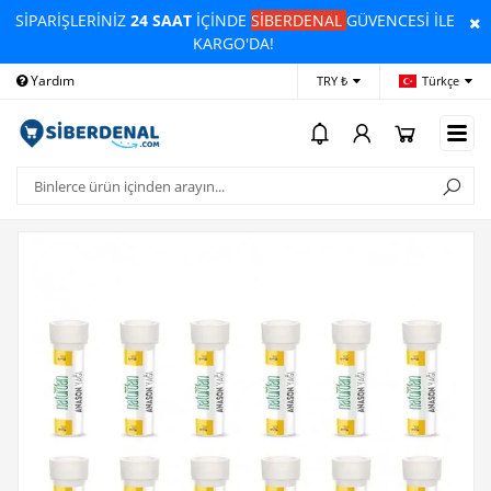
SİPARİŞLERİNİZ
24 SAAT
İÇİNDE
SİBERDENAL
GÜVENCESİ İLE
KARGO'DA!
Yardım
Ödeme Bildirimi
İleti
TRY ₺
Türkçe