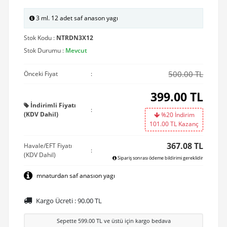
3 ml. 12 adet saf anason yagı
Stok Kodu :
NTRDN3X12
Stok Durumu :
Mevcut
500.00 TL
Önceki Fiyat
:
399.00
TL
İndirimli Fiyatı
:
(KDV Dahil)
%20 İndirim
101.00
TL Kazanç
367.08 TL
Havale/EFT Fiyatı
:
(KDV Dahil)
Sipariş sonrası ödeme bildirimi gereklidir
mnaturdan saf anasıon yagı
Kargo Ücreti :
90.00
TL
Sepette
599.00
TL ve üstü için kargo bedava