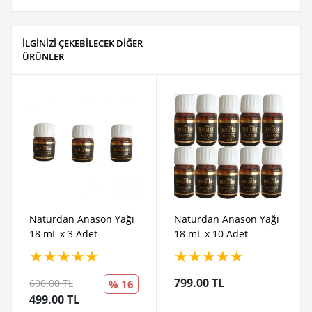
İLGİNİZİ ÇEKEBİLECEK DİĞER
ÜRÜNLER
Naturdan Anason Yağı
Naturdan Anason Yağı
18 mL x 3 Adet
18 mL x 10 Adet
★
★
★
★
★
★
★
★
★
★
799.00 TL
600.00 TL
% 16
499.00 TL