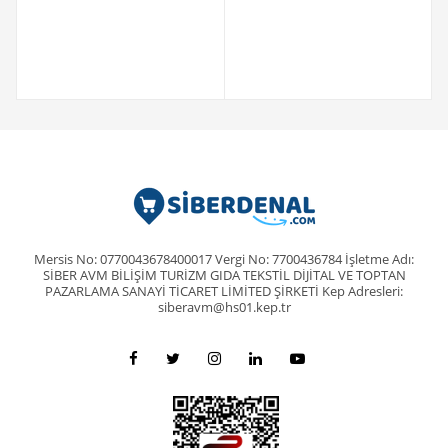
Mersis No: 0770043678400017 Vergi No: 7700436784 İşletme Adı:
SİBER AVM BİLİŞİM TURİZM GIDA TEKSTİL DİJİTAL VE TOPTAN
PAZARLAMA SANAYİ TİCARET LİMİTED ŞİRKETİ Kep Adresleri:
siberavm@hs01.kep.tr