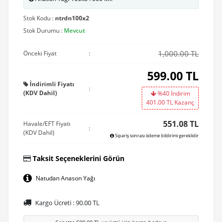
Stok Kodu :
ntrdn100x2
Stok Durumu :
Mevcut
1,000.00 TL
Önceki Fiyat
:
599.00
TL
İndirimli Fiyatı
:
(KDV Dahil)
%40 İndirim
401.00
TL Kazanç
551.08 TL
Havale/EFT Fiyatı
:
(KDV Dahil)
Sipariş sonrası ödeme bildirimi gereklidir
Taksit Seçeneklerini Görün
Natudan Anason Yağı
Kargo Ücreti :
90.00
TL