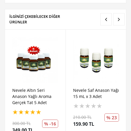
İLGİNİZİ ÇEKEBİLECEK DİĞER
ÜRÜNLER
Nevele Altın Seri
Nevele Saf Anason Yağı
Anason Yağlı Aroma
15 mL x 3 Adet
Gerçek Tat 5 Adet
★
★
★
★
★
★
★
★
★
★
210.00 TL
% 23
300.00 TL
% -16
159.90 TL
349.00 TL