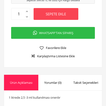
Sepette
599.00
TL ve üstü için kargo bedava
SEPETE EKLE
WHATSAPP'TAN SİPARİŞ
Favorilere Ekle
Karşılaştırma Listesine Ekle
Ürün Açıklaması
Yorumlar (0)
Taksit Seçenekleri
1 lıtrede 2,5 -3 ml kullanılması onerılır