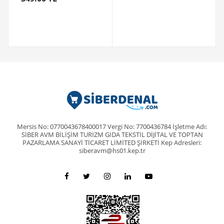
Mersis No: 0770043678400017 Vergi No: 7700436784 İşletme Adı:
SİBER AVM BİLİŞİM TURİZM GIDA TEKSTİL DİJİTAL VE TOPTAN
PAZARLAMA SANAYİ TİCARET LİMİTED ŞİRKETİ Kep Adresleri:
siberavm@hs01.kep.tr