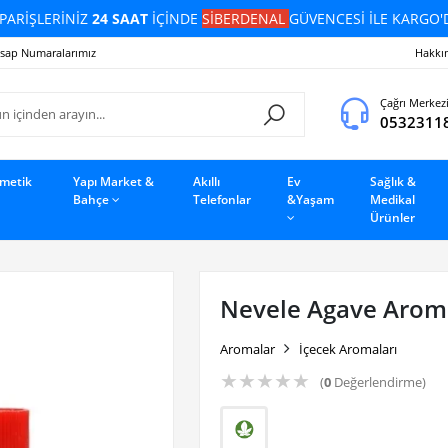
PARİŞLERİNİZ
24 SAAT
İÇİNDE
SİBERDENAL
GÜVENCESİ İLE KARGO'
sap Numaralarımız
Hakkı
Çağrı Merkez
0532311
zmetik
Yapı Market &
Akıllı
Ev
Sağlık &
Bahçe
Telefonlar
&Yaşam
Medikal
Ürünler
Nevele Agave Aroma
Aromalar
İçecek Aromaları
★
★
★
★
★
(
0
Değerlendirme)