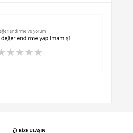
eğerlendirme ve yorum
n değerlendirme yapılmamış!
★
★
★
★
★
BİZE ULAŞIN