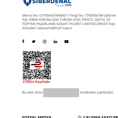
Mersis No: 0770043678400017 Vergi No: 7700436784 İşletme
Adı: SİBER AVM BİLİŞİM TURİZM GIDA TEKSTİL DİJİTAL VE
TOPTAN PAZARLAMA SANAYİ TİCARET LİMİTED ŞİRKETİ Kep
Adresleri: siberavm@hs01.kep.tr
Bu web sitesi
tarafından yapılmıştır.
SOSYAL MEDYA
ÇALIŞMA SAATLER