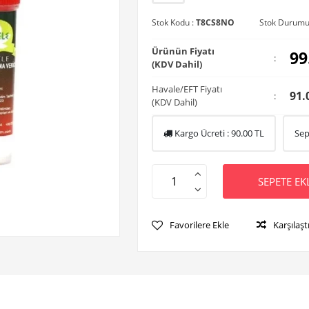
Stok Kodu :
T8CS8NO
Stok Durumu
Ürünün Fiyatı
99
:
(KDV Dahil)
Havale/EFT Fiyatı
91.
:
(KDV Dahil)
Kargo Ücreti :
90.00
TL
Sep
SEPETE EK
Favorilere Ekle
Karşılaşt