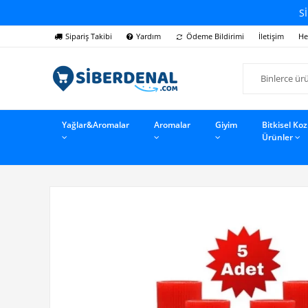
Sİ
Sipariş Takibi
Yardım
Ödeme Bildirimi
İletişim
He
Yağlar&Aromalar
Aromalar
Giyim
Bitkisel Ko
Ürünler