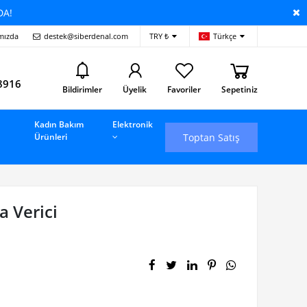
DA!
mızda
destek@siberdenal.com
TRY ₺
Türkçe
i
8916
Bildirimler
Üyelik
Favoriler
Sepetiniz
Kadın Bakım
Elektronik
Toptan Satış
Ürünleri
 Verici