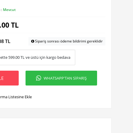
 :
Mevcut
.00
TL
08 TL
Sipariş sonrası ödeme bildirimi gereklidir
ette
599.00
TL ve üstü için kargo bedava
LE
WHATSAPP'TAN SİPARİŞ
ırma Listesine Ekle