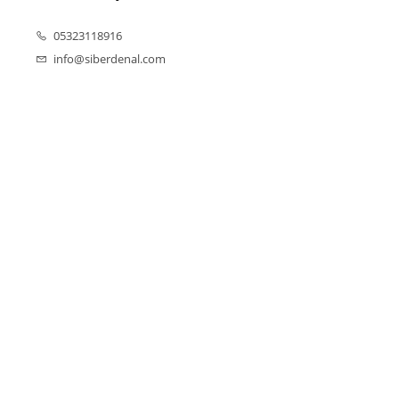
05323118916
info@siberdenal.com