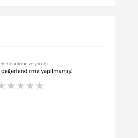
eğerlendirme ve yorum
n değerlendirme yapılmamış!
★
★
★
★
★