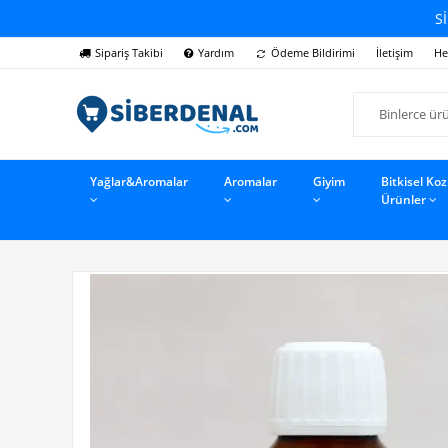
Sİ
Sipariş Takibi
Yardım
Ödeme Bildirimi
İletişim
He
Yağlar&Aromalar
Aromalar
Giyim
Bitkisel Ko
Ürünler