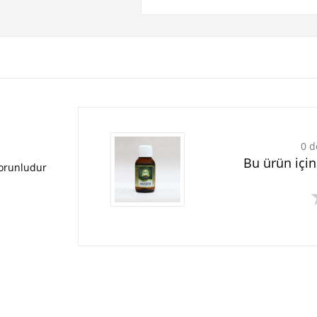
0 d
Bu ürün içi
zorunludur