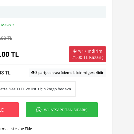
:
Mevcut
.00 TL
%17 İndirim
.00
TL
21.00
TL Kazanç
08 TL
Sipariş sonrası ödeme bildirimi gereklidir
ette
599.00
TL ve üstü için kargo bedava
LE
WHATSAPP'TAN SİPARİŞ
ırma Listesine Ekle