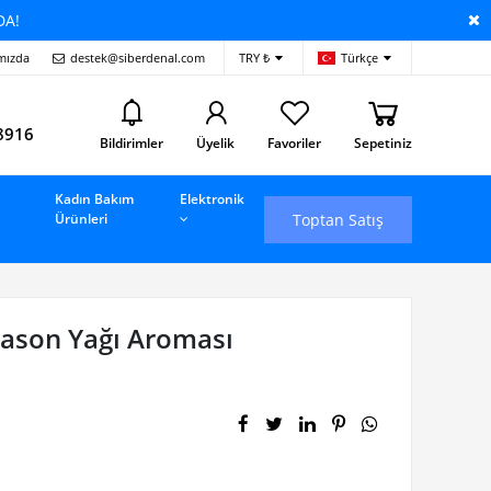
DA!
mızda
destek@siberdenal.com
TRY ₺
Türkçe
i
8916
Bildirimler
Üyelik
Favoriler
Sepetiniz
Kadın Bakım
Elektronik
Toptan Satış
Ürünleri
nason Yağı Aroması