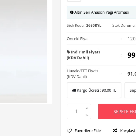
Altın Seri Anason Yağı Aroması
Stok Kodu :
26E0RYL
Stok Durumu 
120
Önceki Fiyat
:
İndirimli Fiyatı
99
:
(KDV Dahil)
Havale/EFT Fiyatı
91.
:
(KDV Dahil)
Kargo Ücreti :
90.00
TL
Sep
SEPETE EK
Favorilere Ekle
Karşılaşt