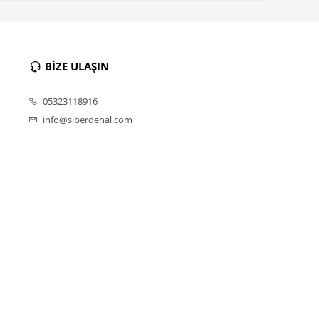
BİZE ULAŞIN
05323118916
info@siberdenal.com