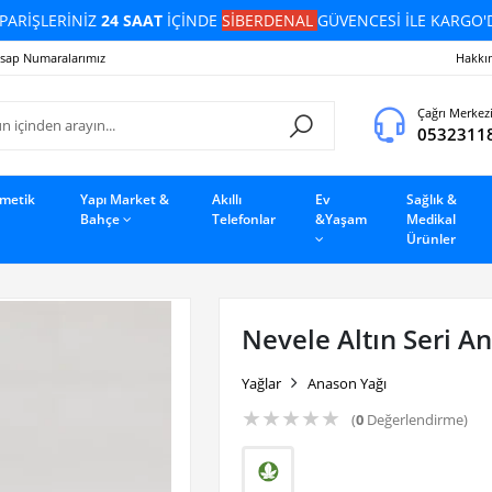
PARİŞLERİNİZ
24 SAAT
İÇİNDE
SİBERDENAL
GÜVENCESİ İLE KARGO'
sap Numaralarımız
Hakkı
Çağrı Merkez
0532311
zmetik
Yapı Market &
Akıllı
Ev
Sağlık &
Bahçe
Telefonlar
&Yaşam
Medikal
Ürünler
Nevele Altın Seri A
Yağlar
Anason Yağı
★
★
★
★
★
(
0
Değerlendirme)