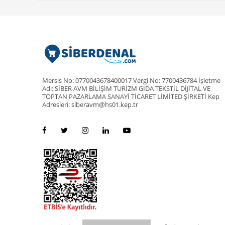
Mersis No: 0770043678400017 Vergi No: 7700436784 İşletme
Adı: SİBER AVM BİLİŞİM TURİZM GIDA TEKSTİL DİJİTAL VE
TOPTAN PAZARLAMA SANAYİ TİCARET LİMİTED ŞİRKETİ Kep
Adresleri: siberavm@hs01.kep.tr