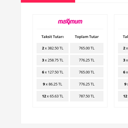
Taksit Tutarı
Toplam Tutar
Tak
2
x 382.50 TL
765.00 TL
2
x
3
x 258.75 TL
776.25 TL
3
x
6
x 127.50 TL
765.00 TL
6
x
9
x 86.25 TL
776.25 TL
9
x
12
x 65.63 TL
787.50 TL
12