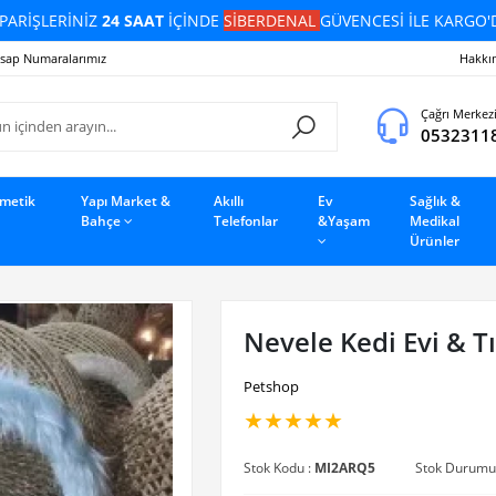
PARİŞLERİNİZ
24 SAAT
İÇİNDE
SİBERDENAL
GÜVENCESİ İLE KARGO'
sap Numaralarımız
Hakkı
Çağrı Merkez
0532311
zmetik
Yapı Market &
Akıllı
Ev
Sağlık &
Bahçe
Telefonlar
&Yaşam
Medikal
Ürünler
Nevele Kedi Evi & 
Petshop
★
★
★
★
★
Stok Kodu :
MI2ARQ5
Stok Durumu