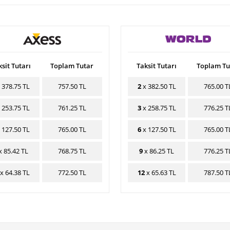
sit Tutarı
Toplam Tutar
Taksit Tutarı
Toplam Tu
 378.75 TL
757.50 TL
2
x 382.50 TL
765.00 T
 253.75 TL
761.25 TL
3
x 258.75 TL
776.25 T
 127.50 TL
765.00 TL
6
x 127.50 TL
765.00 T
 85.42 TL
768.75 TL
9
x 86.25 TL
776.25 T
x 64.38 TL
772.50 TL
12
x 65.63 TL
787.50 T