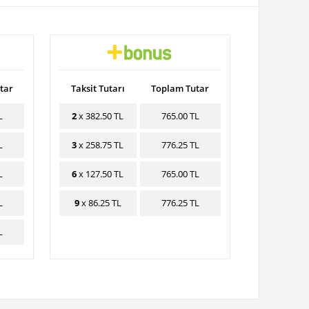
tar
Taksit Tutarı
Toplam Tutar
L
2
x 382.50 TL
765.00 TL
L
3
x 258.75 TL
776.25 TL
L
6
x 127.50 TL
765.00 TL
L
9
x 86.25 TL
776.25 TL
L