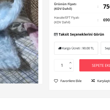
Ürünün Fiyatı
75
:
(KDV Dahil)
Havale/EFT Fiyatı
690
:
(KDV Dahil)
Taksit Seçeneklerini Görün
Kargo Ücreti :
90.00
TL
Sep
SEPETE EK
Favorilere Ekle
Karşılaşt