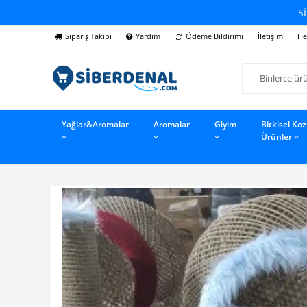
Sİ
Sipariş Takibi
Yardım
Ödeme Bildirimi
İletişim
He
Yağlar&Aromalar
Aromalar
Giyim
Bitkisel Ko
Ürünler