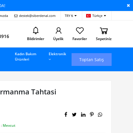
DA!
mızda
destek@siberdenal.com
TRY ₺
Türkçe
i
8916
Bildirimler
Üyelik
Favoriler
Sepetiniz
Kadın Bakım
Elektronik
Toptan Satış
Ürünleri
Tırmanma Tahtasi
 :
Mevcut