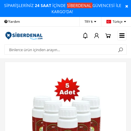
SİPARİŞLERİNİZ
24 SAAT
İÇİNDE
SİBERDENAL
GÜVENCESİ İLE
KARGO'DA!
Yardım
Ödeme Bildirimi
İleti
TRY ₺
Türkçe