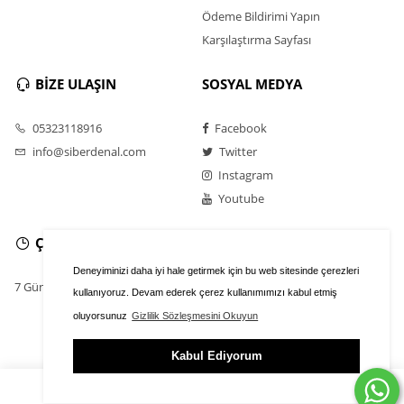
Ödeme Bildirimi Yapın
Karşılaştırma Sayfası
BİZE ULAŞIN
SOSYAL MEDYA
05323118916
Facebook
info@siberdenal.com
Twitter
Instagram
Youtube
ÇALIŞMA SAATLERİ
Deneyiminizi daha iyi hale getirmek için bu web sitesinde çerezleri
7 Gün / 24 Saat
kullanıyoruz. Devam ederek çerez kullanımımızı kabul etmiş
oluyorsunuz
Gizlilik Sözleşmesini Okuyun
Kabul Ediyorum
ÜYE GİRİŞİ
FAVORİLER
SEPET