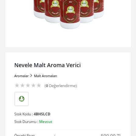
Nevele Malt Aroma Verici
Aromalar
Malt Aromaları
★
★
★
★
★
(
0
Değerlendirme)
Stok Kodu :
4BHSLCD
Stok Durumu :
Mevcut
500.00 TL
Önceki Fiyat
: