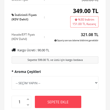
349.00
TL
İndirimli Fiyatı
:
(KDV Dahil)
%30 İndirim
151.00
TL Kazanç
321.08 TL
Havale/EFT Fiyatı
:
(KDV Dahil)
Sipariş sonrası ödeme bildirimi gereklidir
Kargo Ücreti :
90.00
TL
Sepette
599.00
TL ve üstü için kargo bedava
* Aroma Çeşitleri
SEPETE EKLE