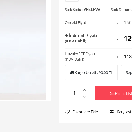
Stok Kodu :
VH4LHVV
Stok Durumu
150
Önceki Fiyat
:
İndirimli Fiyatı
12
:
(KDV Dahil)
Havale/EFT Fiyatı
118
:
(KDV Dahil)
Kargo Ücreti :
90.00
TL
Sep
SEPETE EK
Favorilere Ekle
Karşılaşt