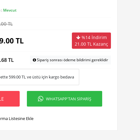
 :
Mevcut
.00 TL
%14 İndirim
9.00
TL
21.00
TL Kazanç
.68 TL
Sipariş sonrası ödeme bildirimi gereklidir
ette
599.00
TL ve üstü için kargo bedava
LE
WHATSAPP'TAN SİPARİŞ
ırma Listesine Ekle