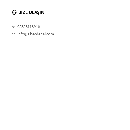
BİZE ULAŞIN
05323118916
info@siberdenal.com