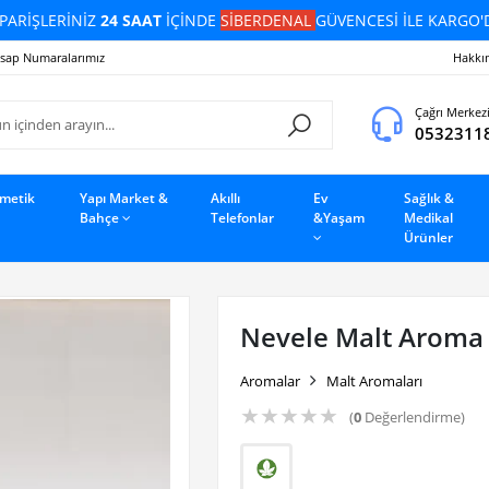
PARİŞLERİNİZ
24 SAAT
İÇİNDE
SİBERDENAL
GÜVENCESİ İLE KARGO'
sap Numaralarımız
Hakkı
Çağrı Merkez
0532311
zmetik
Yapı Market &
Akıllı
Ev
Sağlık &
Bahçe
Telefonlar
&Yaşam
Medikal
Ürünler
Nevele Malt Aroma 
Aromalar
Malt Aromaları
★
★
★
★
★
(
0
Değerlendirme)