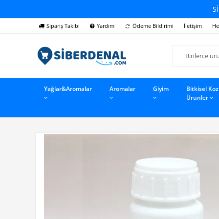
Sİ
Sipariş Takibi
Yardım
Ödeme Bildirimi
İletişim
He
Yağlar&Aromalar
Aromalar
Giyim
Bitkisel Ko
Ürünler