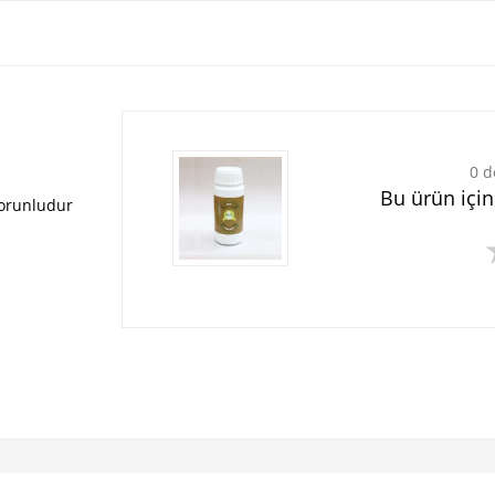
0 d
Bu ürün içi
zorunludur