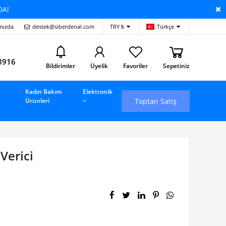
DA!
mızda
destek@siberdenal.com
TRY ₺
Türkçe
i
8916
Bildirimler
Üyelik
Favoriler
Sepetiniz
Kadın Bakım
Elektronik
Toptan Satış
Ürünleri
Verici