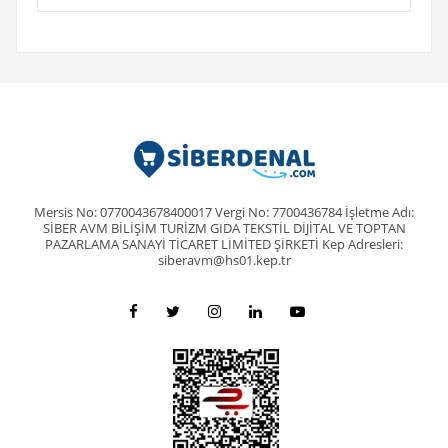
Mersis No: 0770043678400017 Vergi No: 7700436784 İşletme Adı:
SİBER AVM BİLİŞİM TURİZM GIDA TEKSTİL DİJİTAL VE TOPTAN
PAZARLAMA SANAYİ TİCARET LİMİTED ŞİRKETİ Kep Adresleri:
siberavm@hs01.kep.tr