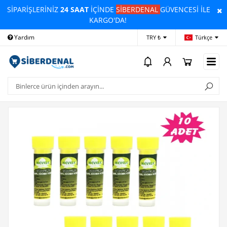
SİPARİŞLERİNİZ
24 SAAT
İÇİNDE
SİBERDENAL
GÜVENCESİ İLE
KARGO'DA!
Yardım
Ödeme Bildirimi
İleti
TRY ₺
Türkçe