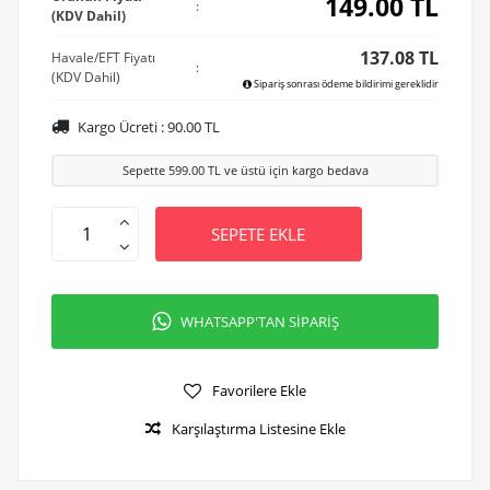
149.00
TL
:
(KDV Dahil)
137.08 TL
Havale/EFT Fiyatı
:
(KDV Dahil)
Sipariş sonrası ödeme bildirimi gereklidir
Kargo Ücreti :
90.00
TL
Sepette
599.00
TL ve üstü için kargo bedava
SEPETE EKLE
WHATSAPP'TAN SİPARİŞ
Favorilere Ekle
Karşılaştırma Listesine Ekle