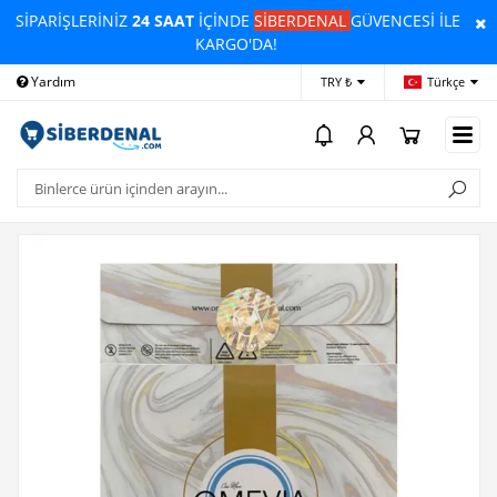
SİPARİŞLERİNİZ
24 SAAT
İÇİNDE
SİBERDENAL
GÜVENCESİ İLE
KARGO'DA!
Yardım
Ödeme Bildirimi
İleti
TRY ₺
Türkçe