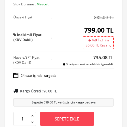
Stok Durumu :
Mevcut
885.00 TL
Önceki Fiyat
:
799.00
TL
İndirimli Fiyatı
:
(KDV Dahil)
%9 İndirim
86.00
TL Kazanç
735.08 TL
Havale/EFT Fiyatı
:
(KDV Dahil)
Sipariş sonrası ödeme bildirimi gereklidir
24 saat içinde kargoda
Kargo Ücreti :
90.00
TL
Sepette
599.00
TL ve üstü için kargo bedava
SEPETE EKLE