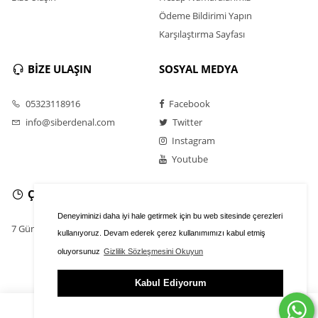
Ödeme Bildirimi Yapın
Karşılaştırma Sayfası
BİZE ULAŞIN
SOSYAL MEDYA
05323118916
Facebook
info@siberdenal.com
Twitter
Instagram
Youtube
ÇALIŞMA SAATLERİ
Deneyiminizi daha iyi hale getirmek için bu web sitesinde çerezleri
7 Gün / 24 Saat
kullanıyoruz. Devam ederek çerez kullanımımızı kabul etmiş
oluyorsunuz
Gizlilik Sözleşmesini Okuyun
Kabul Ediyorum
ÜYE GİRİŞİ
FAVORİLER
SEPET