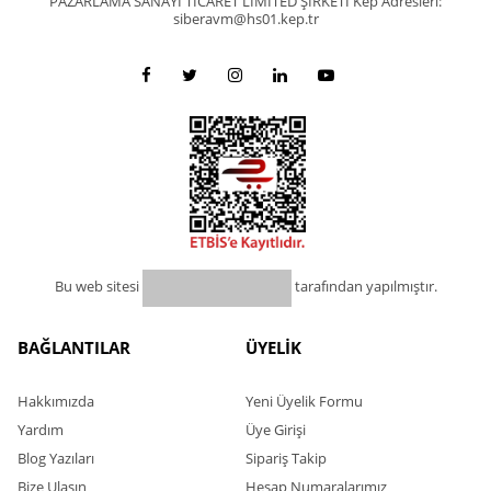
PAZARLAMA SANAYİ TİCARET LİMİTED ŞİRKETİ Kep Adresleri:
siberavm@hs01.kep.tr
Bu web sitesi
tarafından yapılmıştır.
BAĞLANTILAR
ÜYELİK
Hakkımızda
Yeni Üyelik Formu
Yardım
Üye Girişi
Blog Yazıları
Sipariş Takip
Bize Ulaşın
Hesap Numaralarımız