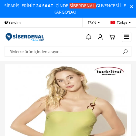
SİPARİŞLERİNİZ
24 SAAT
İÇİNDE
SİBERDENAL
GÜVENCESİ İLE
KARGO'DA!
Yardım
Ödeme Bildirimi
İleti
TRY ₺
Türkçe