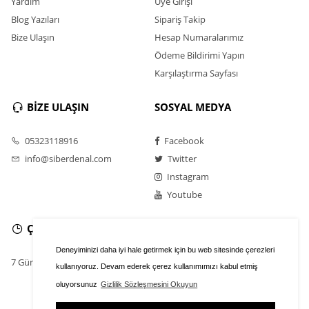
Yardım
Üye Girişi
Blog Yazıları
Sipariş Takip
Bize Ulaşın
Hesap Numaralarımız
Ödeme Bildirimi Yapın
Karşılaştırma Sayfası
BİZE ULAŞIN
SOSYAL MEDYA
05323118916
Facebook
info@siberdenal.com
Twitter
Instagram
Youtube
ÇALIŞMA SAATLERİ
Deneyiminizi daha iyi hale getirmek için bu web sitesinde çerezleri
7 Gün / 24 Saat
kullanıyoruz. Devam ederek çerez kullanımımızı kabul etmiş
oluyorsunuz
Gizlilik Sözleşmesini Okuyun