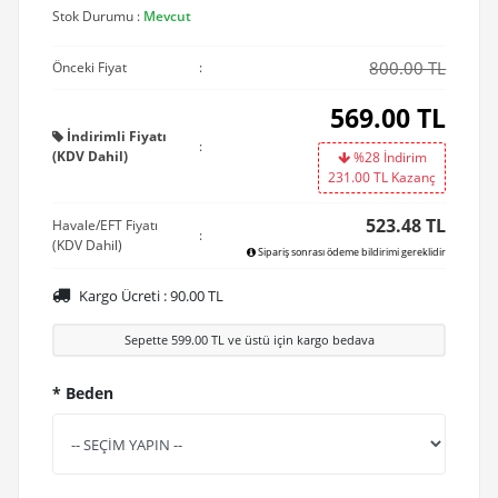
Stok Durumu :
Mevcut
800.00 TL
Önceki Fiyat
:
569.00
TL
İndirimli Fiyatı
:
(KDV Dahil)
%28 İndirim
231.00
TL Kazanç
523.48 TL
Havale/EFT Fiyatı
:
(KDV Dahil)
Sipariş sonrası ödeme bildirimi gereklidir
Kargo Ücreti :
90.00
TL
Sepette
599.00
TL ve üstü için kargo bedava
* Beden