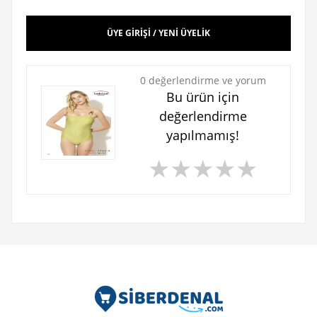
ÜYE GİRİŞİ / YENİ ÜYELİK
0 değerlendirme ve yorum
Bu ürün için
değerlendirme
yapılmamış!
★
★
★
★
★