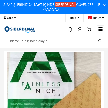
SİPARİŞLERİNİZ
24 SAAT
İÇİNDE
SİBERDENAL
GÜVENCESİ İLE
KARGO'DA!
Yardım
Ödeme Bildirimi
İleti
TRY ₺
Türkçe