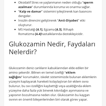
Oksidatif Stres ve yaşlanmanın neden olduğu “
sperm
azalması
” durumlarında koruma ve onarma sağlar.
“
Kalp ve damar
” sistemini iyileştirerek kan basıncını
dengeler.
İnsülin direncini geliştirerek “
Anti-Diyabet
” etki
oluşturur.
MS Hastalığı
[4.1]
, Egzama
[4.3]
, İltihaplı
Romatizma
[4.4]
hastalıklarında destekleyicidir.
Glukozamin Nedir, Faydaları
Nelerdir?
Glukozamin deniz canlıların kabuklarından elde edilen bir
amino şekerdir. Bilinen en temel özelliği “
eklem
sağlığını
” korumaktır, iskelet sistemimizde bulunan eklemlerin
yüzeyini kaplayarak hareketi kolaylaştıran bir eklem sıvısı
bulunur, bu sıvı özelliğini kaybettiği veya azaldığında eklem
yüzeyine daha fazla yük binerek kıkırdağın aşınmasına ve
yapısının bozulmasına neden olur. Glukozamin bu kaygan
sıvının en önemli bileşenlerinden biri olarak görev yapar.