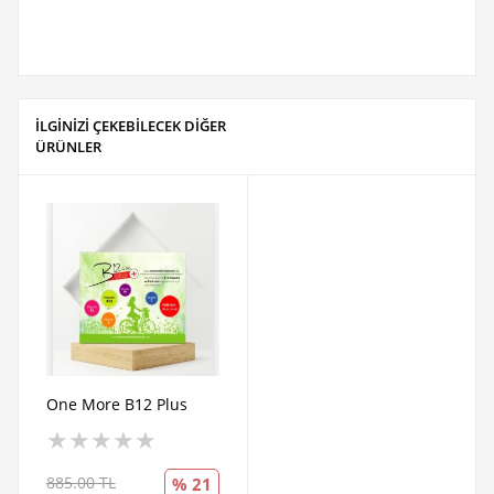
İLGİNİZİ ÇEKEBİLECEK DİĞER
ÜRÜNLER
One More B12 Plus
★
★
★
★
★
885.00 TL
% 21