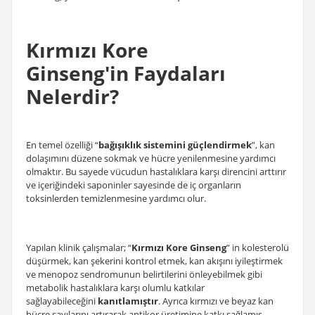
Kırmızı Kore
Ginseng'in Faydaları
Nelerdir?
En temel özelliği “
bağışıklık sistemini güçlendirmek
”, kan
dolaşımını düzene sokmak ve hücre yenilenmesine yardımcı
olmaktır. Bu sayede vücudun hastalıklara karşı direncini arttırır
ve içeriğindeki saponinler sayesinde de iç organların
toksinlerden temizlenmesine yardımcı olur.
Yapılan klinik çalışmalar; “
Kırmızı Kore Ginseng
” in kolesterolü
düşürmek, kan şekerini kontrol etmek, kan akışını iyileştirmek
ve menopoz sendromunun belirtilerini önleyebilmek gibi
metabolik hastalıklara karşı olumlu katkılar
sağlayabileceğini
kanıtlamıştır
. Ayrıca kırmızı ve beyaz kan
hücre sayılarını artırarak antikor üretimine katkı sağlamış,