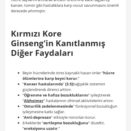
kanser, tümör gibi hastalıklara karşı vücut savunmasını önemli
derecede artırmıştır.
Kırmızı Kore
Ginseng'in Kanıtlanmış
Diğer Faydaları
Beyin hücrelerinde stres kaynaklı hasarı önler “
hücre
ölümlerine karşı beyni korur
.”
“
Kanser hastalarında
”
[3.5]
bağışıklık sistemini
güçlendirerek direnci arttırır.
“
Öğrenme ve hafıza bozukluklarını
” iyileştirerek
“
Alzheimer
” hastalarının zihinsel aktivitelerini artırır.
“
Omurilik zedelenmesinde
” fonksiyonel bozukluğun
iyileşmesine katkı sağlar.
“
Anti-depresan
” etkisiyle nöronları korur.
Erkeklerde “
sertleşme bozukluğunu
” düzeltir,
“
ereksiyonu uzatır
.”