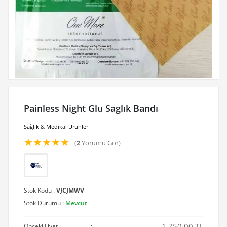
Painless Night Glu Saglık Bandı
Sağlık & Medikal Ürünler
★
★
★
★
★
(
2
Yorumu Gör)
Stok Kodu :
VJCJMWV
Stok Durumu :
Mevcut
1,750.00 TL
Önceki Fiyat
: