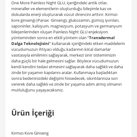
One More Painless Night GLU, içeriğindeki antik otlar,
mineraller ve elementlerin oluşturduğu bileşimle kas ve
dokularda enerji oluşturarak vücut direncini arttırır. Kırmızı
kore ginsengi (Panax Ginseng), glukozamin, gümüş iyonları,
saponinler, kalsiyum, magnezyum, potasyum ve germanyum
bileşenlerinden oluşan Painless Night GLU enjeksiyon
yönteminden sonra en etkili yöntem olan “
Transdermal
Dalga Teknolojisini
” kullanarak içeriğindeki etken maddelerin
vücudumuzun ihtiyacı olduğu kadarının kılcal damarlar
vasıtasıyla emilimini sağlayarak, merkezi sinir sistemimizin
daha güçlü bir hale gelmesini sağlar. Böylece vücudumuzun
kendi kendini tedavi etmesini sağlayarak daha sağlıklı ve daha
zinde bir yaşamın kapılarını aralar. Kullanmaya başladıktan
sonra bedeninizdeki değişimi hissedecek, sıkıntılarınıza son
vererek daha sağlıklı ve zinde bir yaşama adım atmış olmanın
mutluluğunu yaşayacaksınız.
Ürün İçeriği
Kırmızı Kore Ginseng