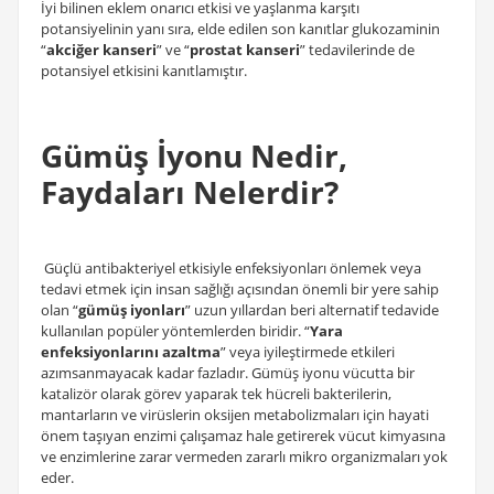
İyi bilinen eklem onarıcı etkisi ve yaşlanma karşıtı
potansiyelinin yanı sıra, elde edilen son kanıtlar glukozaminin
“
akciğer kanseri
” ve “
prostat kanseri
” tedavilerinde de
potansiyel etkisini kanıtlamıştır.
Gümüş İyonu Nedir,
Faydaları Nelerdir?
Güçlü antibakteriyel etkisiyle enfeksiyonları önlemek veya
tedavi etmek için insan sağlığı açısından önemli bir yere sahip
olan “
gümüş iyonları
” uzun yıllardan beri alternatif tedavide
kullanılan popüler yöntemlerden biridir. “
Yara
enfeksiyonlarını azaltma
” veya iyileştirmede etkileri
azımsanmayacak kadar fazladır. Gümüş iyonu vücutta bir
katalizör olarak görev yaparak tek hücreli bakterilerin,
mantarların ve virüslerin oksijen metabolizmaları için hayati
önem taşıyan enzimi çalışamaz hale getirerek vücut kimyasına
ve enzimlerine zarar vermeden zararlı mikro organizmaları yok
eder.