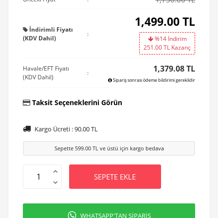
1,499.00
TL
İndirimli Fiyatı
:
(KDV Dahil)
%14 İndirim
251.00
TL Kazanç
1,379.08 TL
Havale/EFT Fiyatı
:
(KDV Dahil)
Sipariş sonrası ödeme bildirimi gereklidir
Taksit Seçeneklerini Görün
Kargo Ücreti :
90.00
TL
Sepette
599.00
TL ve üstü için kargo bedava
SEPETE EKLE
WHATSAPP'TAN SİPARİŞ