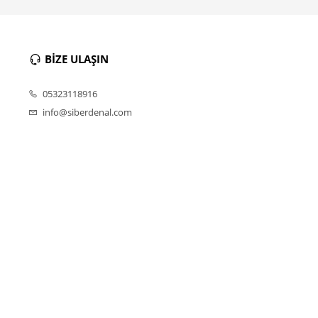
BİZE ULAŞIN
05323118916
info@siberdenal.com