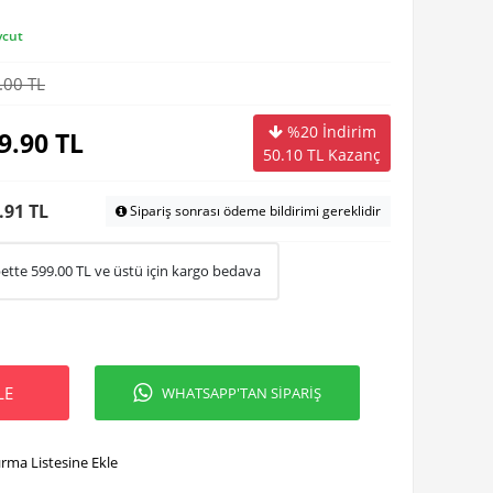
cut
.00 TL
%20 İndirim
9.90
TL
50.10
TL Kazanç
.91 TL
Sipariş sonrası ödeme bildirimi gereklidir
ette
599.00
TL ve üstü için kargo bedava
LE
WHATSAPP'TAN SİPARİŞ
ırma Listesine Ekle