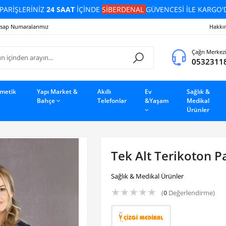
PARİŞLERİNİZ
24 SAAT
İÇİNDE
SİBERDENAL
GÜVENCESİ İLE KARGO'
sap Numaralarımız
Hakkı
Çağrı Merkez
0532311
zmetik
Yapı Market &
Akıllı
Ev
Sağlık &
Bahçe
Telefonlar
&Yaşam
Medikal
Ürünler
Tek Alt Terikoton P
Sağlık & Medikal Ürünler
★
★
★
★
★
(
0
Değerlendirme)