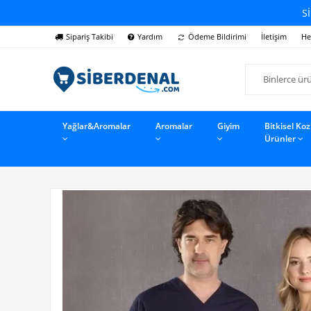
Sİ
Sipariş Takibi
Yardım
Ödeme Bildirimi
İletişim
He
Yağlar&Aromalar
Aromalar
Giyim
Bitkisel Ko
Ürünler