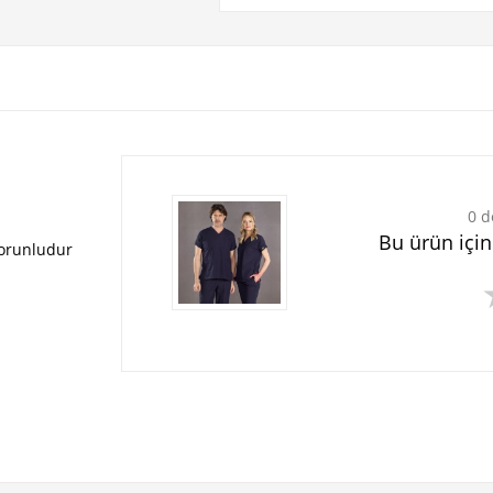
0 d
Bu ürün içi
zorunludur