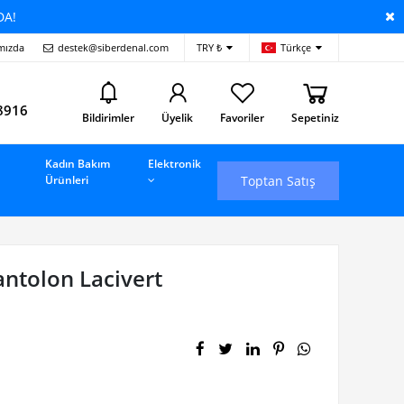
DA!
mızda
destek@siberdenal.com
TRY ₺
Türkçe
i
8916
Bildirimler
Üyelik
Favoriler
Sepetiniz
Kadın Bakım
Elektronik
Toptan Satış
Ürünleri
antolon Lacivert