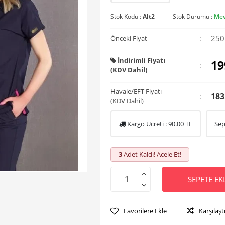
Stok Kodu :
Alt2
Stok Durumu :
Mev
250
Önceki Fiyat
:
İndirimli Fiyatı
19
:
(KDV Dahil)
Havale/EFT Fiyatı
183
:
(KDV Dahil)
Kargo Ücreti :
90.00
TL
Sep
3
Adet Kaldı! Acele Et!
SEPETE EK
Favorilere Ekle
Karşılaşt