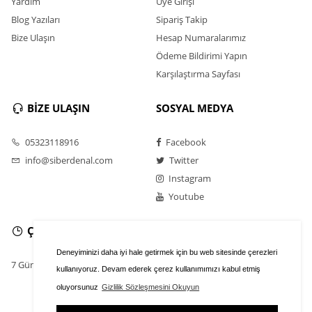
Yardım
Üye Girişi
Blog Yazıları
Sipariş Takip
Bize Ulaşın
Hesap Numaralarımız
Ödeme Bildirimi Yapın
Karşılaştırma Sayfası
BİZE ULAŞIN
SOSYAL MEDYA
05323118916
Facebook
info@siberdenal.com
Twitter
Instagram
Youtube
ÇALIŞMA SAATLERİ
Deneyiminizi daha iyi hale getirmek için bu web sitesinde çerezleri
7 Gün / 24 Saat
kullanıyoruz. Devam ederek çerez kullanımımızı kabul etmiş
oluyorsunuz
Gizlilik Sözleşmesini Okuyun