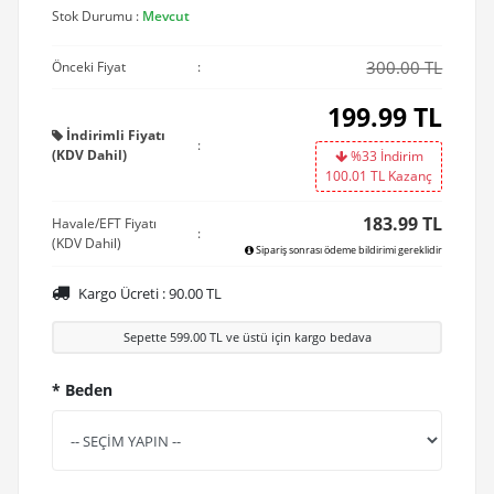
Stok Durumu :
Mevcut
300.00 TL
Önceki Fiyat
:
199.99
TL
İndirimli Fiyatı
:
(KDV Dahil)
%33 İndirim
100.01
TL Kazanç
183.99 TL
Havale/EFT Fiyatı
:
(KDV Dahil)
Sipariş sonrası ödeme bildirimi gereklidir
Kargo Ücreti :
90.00
TL
Sepette
599.00
TL ve üstü için kargo bedava
* Beden