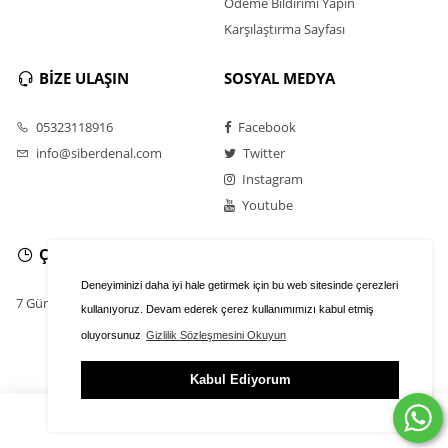
Ödeme Bildirimi Yapın
Karşılaştırma Sayfası
BİZE ULAŞIN
SOSYAL MEDYA
05323118916
Facebook
info@siberdenal.com
Twitter
Instagram
Youtube
ÇALIŞMA SAATLERİ
Deneyiminizi daha iyi hale getirmek için bu web sitesinde çerezleri
7 Gün / 24 Saat
kullanıyoruz. Devam ederek çerez kullanımımızı kabul etmiş
oluyorsunuz
Gizlilik Sözleşmesini Okuyun
Kabul Ediyorum
ÜYE GİRİŞİ
FAVORİLER
SEPET