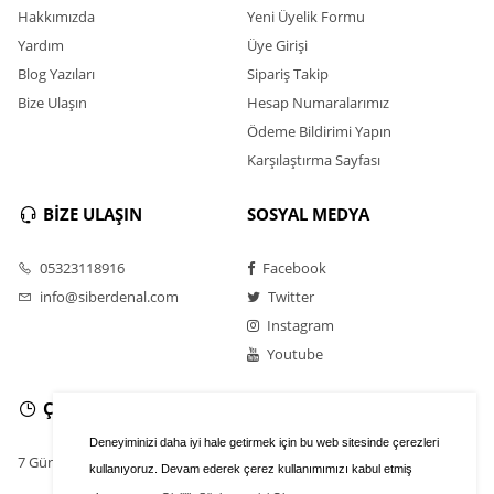
Hakkımızda
Yeni Üyelik Formu
Yardım
Üye Girişi
Blog Yazıları
Sipariş Takip
Bize Ulaşın
Hesap Numaralarımız
Ödeme Bildirimi Yapın
Karşılaştırma Sayfası
BİZE ULAŞIN
SOSYAL MEDYA
05323118916
Facebook
info@siberdenal.com
Twitter
Instagram
Youtube
ÇALIŞMA SAATLERİ
Deneyiminizi daha iyi hale getirmek için bu web sitesinde çerezleri
7 Gün / 24 Saat
kullanıyoruz. Devam ederek çerez kullanımımızı kabul etmiş