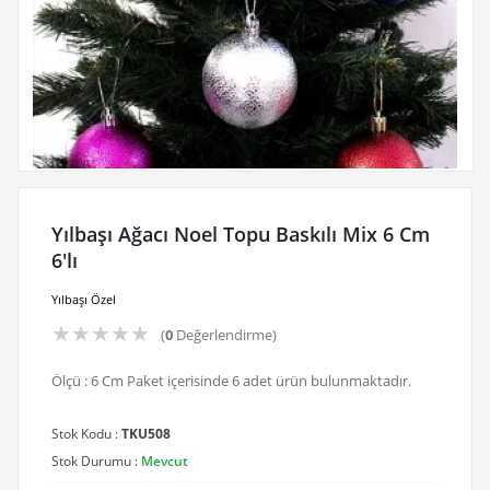
Yılbaşı Ağacı Noel Topu Baskılı Mix 6 Cm
6'lı
Yılbaşı Özel
★
★
★
★
★
(
0
Değerlendirme)
Ölçü : 6 Cm Paket içerisinde 6 adet ürün bulunmaktadır.
Stok Kodu :
TKU508
Stok Durumu :
Mevcut