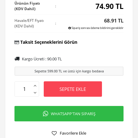
Ürünün Fiyatı
74.90
TL
:
(KDV Dahil)
68.91 TL
Havale/EFT Fiyatı
:
(KDV Dahil)
Sipariş sonrası ödeme bildirimi gereklidir
Taksit Seçeneklerini Görün
Kargo Ücreti :
90.00
TL
Sepette
599.00
TL ve üstü için kargo bedava
SEPETE EKLE
WHATSAPP'TAN SİPARİŞ
Favorilere Ekle