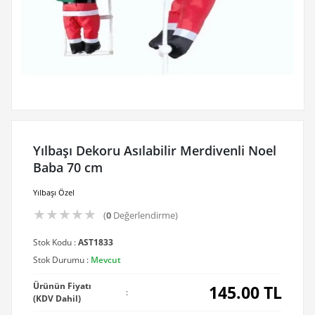
Yılbaşı Dekoru Asılabilir Merdivenli Noel
Baba 70 cm
Yılbaşı Özel
★
★
★
★
★
(
0
Değerlendirme)
Stok Kodu :
AST1833
Stok Durumu :
Mevcut
Ürünün Fiyatı
145.00
TL
:
(KDV Dahil)