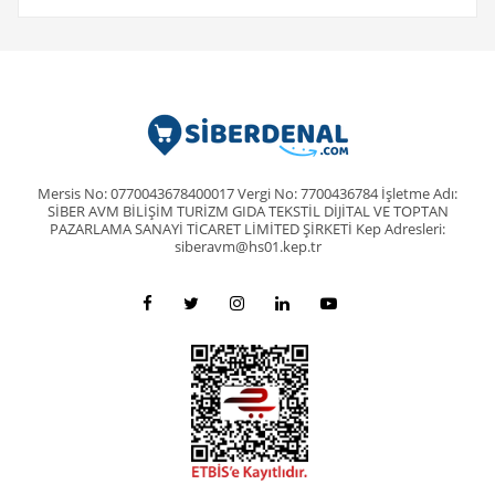
Mersis No: 0770043678400017 Vergi No: 7700436784 İşletme Adı:
SİBER AVM BİLİŞİM TURİZM GIDA TEKSTİL DİJİTAL VE TOPTAN
PAZARLAMA SANAYİ TİCARET LİMİTED ŞİRKETİ Kep Adresleri:
siberavm@hs01.kep.tr