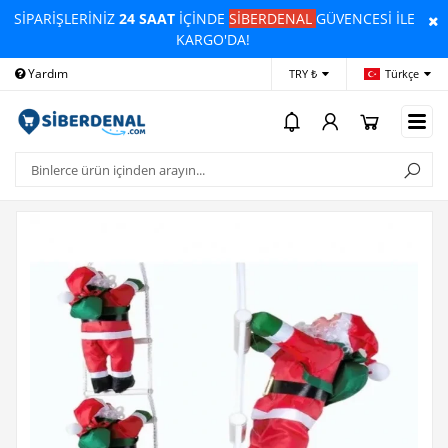
SİPARİŞLERİNİZ
24 SAAT
İÇİNDE
SİBERDENAL
GÜVENCESİ İLE
KARGO'DA!
Yardım
Ödeme Bildirimi
İleti
TRY ₺
Türkçe