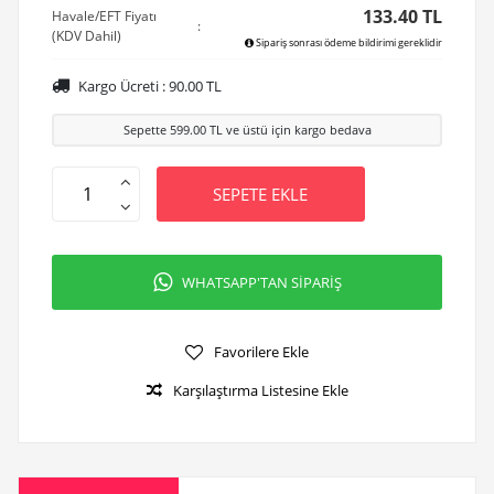
133.40 TL
Havale/EFT Fiyatı
:
(KDV Dahil)
Sipariş sonrası ödeme bildirimi gereklidir
Kargo Ücreti :
90.00
TL
Sepette
599.00
TL ve üstü için kargo bedava
SEPETE EKLE
WHATSAPP'TAN SİPARİŞ
Favorilere Ekle
Karşılaştırma Listesine Ekle