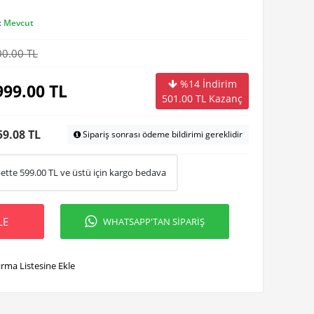
:
Mevcut
00.00 TL
%14 İndirim
999.00
TL
501.00
TL Kazanç
59.08 TL
Sipariş sonrası ödeme bildirimi gereklidir
ette
599.00
TL ve üstü için kargo bedava
LE
WHATSAPP'TAN SİPARİŞ
ırma Listesine Ekle