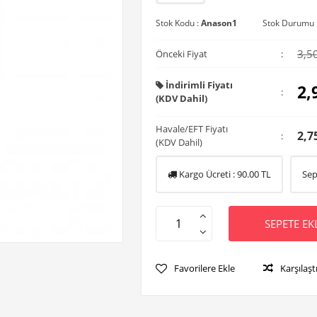
Stok Kodu :
Anason1
Stok Durumu 
3,5
Önceki Fiyat
:
İndirimli Fiyatı
2,
:
(KDV Dahil)
Havale/EFT Fiyatı
2,7
:
(KDV Dahil)
Kargo Ücreti :
90.00
TL
Sep
SEPETE EK
Favorilere Ekle
Karşılaşt