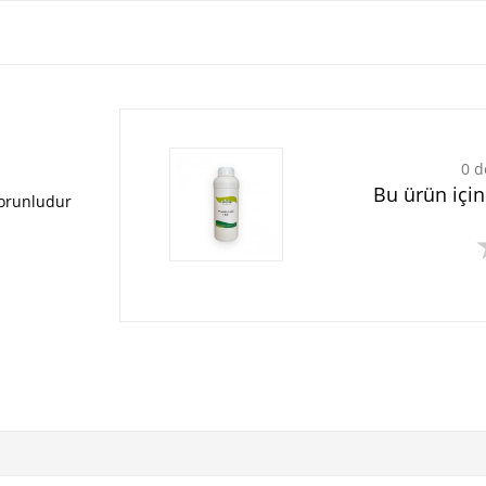
0 d
Bu ürün içi
zorunludur