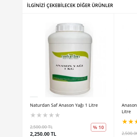
İLGİNİZİ ÇEKEBİLECEK DİĞER ÜRÜNLER
Naturdan Saf Anason Yağı 1 Litre
Anason 
Litre
★
★
★
★
★
★
★
2,500.00 TL
% 10
2,500.0
2,250.00 TL