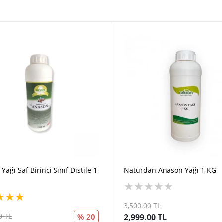
Yağı Saf Birinci Sınıf Distile 1
Naturdan Anason Yağı 1 KG
★
★
★
★
★
★
★
★
3,500.00 TL
0 TL
% 20
2,999.00 TL