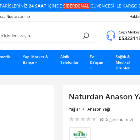
PARİŞLERİNİZ
24 SAAT
İÇİNDE
SİBERDENAL
GÜVENCESİ İLE KARGO'
sap Numaralarımız
Hakkı
Çağrı Merkez
0532311
zmetik
Yapı Market &
Akıllı
Ev
Sağlık &
Bahçe
Telefonlar
&Yaşam
Medikal
Ürünler
Naturdan Anason Ya
Yağlar
Anason Yağı
★
★
★
★
★
(
0
Değerlendirme)