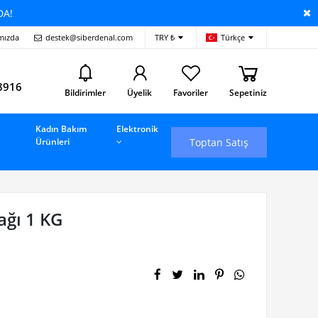
DA!
mızda
destek@siberdenal.com
TRY ₺
Türkçe
i
8916
Bildirimler
Üyelik
Favoriler
Sepetiniz
Kadın Bakım
Elektronik
Toptan Satış
Ürünleri
ğı 1 KG