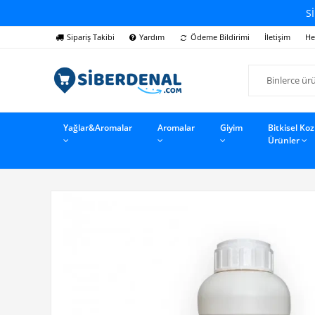
Sİ
Sipariş Takibi
Yardım
Ödeme Bildirimi
İletişim
He
Yağlar&Aromalar
Aromalar
Giyim
Bitkisel Ko
Ürünler