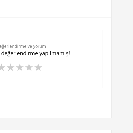
eğerlendirme ve yorum
n değerlendirme yapılmamış!
★
★
★
★
★