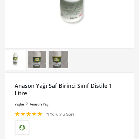
Anason Yağı Saf Birinci Sınıf Distile 1
Litre
Yağlar
Anason Yağı
★
★
★
★
★
(
1
Yorumu Gör)