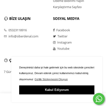
Ödeme Bildirimi Yapın
Karşılaştırma Sayfası
BİZE ULAŞIN
SOSYAL MEDYA
05323118916
Facebook
info@siberdenal.com
Twitter
Instagram
Youtube
ÇALIŞMA SAATLERİ
Deneyiminizi daha iyi hale getirmek için bu web sitesinde çerezleri
7 Gün / 24 Saat
kullanıyoruz. Devam ederek çerez kullanımımızı kabul etmiş
oluyorsunuz
Gizlilik Sözleşmesini Okuyun
Kabul Ediyorum
ÜYE GİRİŞİ
FAVORİLER
SEPET