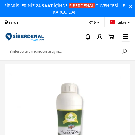
SİPARİŞLERİNİZ
24 SAAT
İÇİNDE
SİBERDENAL
GÜVENCESİ İLE
KARGO'DA!
Yardım
Ödeme Bildirimi
İleti
TRY ₺
Türkçe