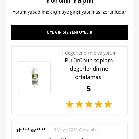
Yorum yapabilmek için üye girişi yapılması zorunludur
ÜYE GİRİŞİ / YENİ ÜYELİK
1 değerlendirme ve yorum
Bu ürünün toplam
değerlendirme
ortalaması
5
★
★
★
★
★
si**** av****
3 Mayıs 2023, Çarşamba