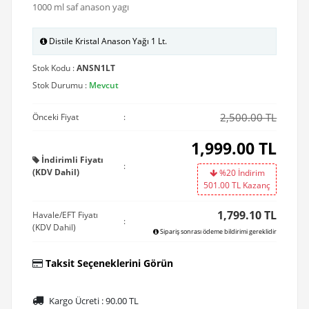
1000 ml saf anason yagı
Distile Kristal Anason Yağı 1 Lt.
Stok Kodu :
ANSN1LT
Stok Durumu :
Mevcut
2,500.00 TL
Önceki Fiyat
:
1,999.00
TL
İndirimli Fiyatı
:
(KDV Dahil)
%20 İndirim
501.00
TL Kazanç
1,799.10 TL
Havale/EFT Fiyatı
:
(KDV Dahil)
Sipariş sonrası ödeme bildirimi gereklidir
Taksit Seçeneklerini Görün
Kargo Ücreti :
90.00
TL