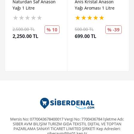
Naturdan Saf Anason
Anis Kristal Anason
Yağı 1 Litre
Yağı Aroması 1 Litre
★
★
★
★
★
★
★
★
★
★
2,500.00 TL
500.00 TL
% 10
% -39
2,250.00 TL
699.00 TL
Mersis No: 0770043678400017 Vergi No: 7700436784 İşletme Adı:
SİBER AVM BİLİŞİM TURİZM GIDA TEKSTİL DİJİTAL VE TOPTAN
PAZARLAMA SANAYİ TİCARET LİMİTED ŞİRKETİ Kep Adresleri:
siberavm@hs01.kep.tr