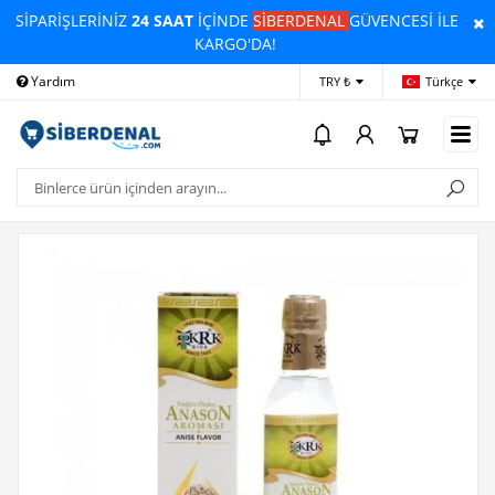
SİPARİŞLERİNİZ
24 SAAT
İÇİNDE
SİBERDENAL
GÜVENCESİ İLE
KARGO'DA!
Yardım
Ödeme Bildirimi
İleti
TRY ₺
Türkçe