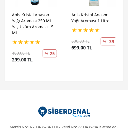
Anis Kristal Anason
Anis Kristal Anason
Yağı Aroması 250 ML +
Yağı Aroması 1 Litre
Yaş Üzüm Aroması 15
★
★
★
★
★
ML
★
★
★
★
★
500.00 TL
% -39
699.00 TL
400.00 TL
% 25
299.00 TL
Mersis No: 0770043678400017 Vergi No: 7700436784 İşletme Adı: