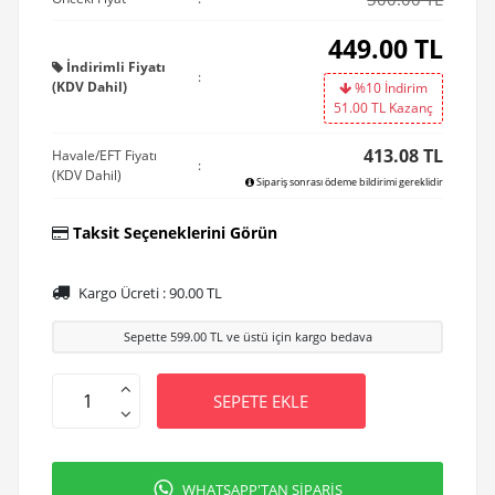
449.00
TL
İndirimli Fiyatı
:
(KDV Dahil)
%10 İndirim
51.00
TL Kazanç
413.08 TL
Havale/EFT Fiyatı
:
(KDV Dahil)
Sipariş sonrası ödeme bildirimi gereklidir
Taksit Seçeneklerini Görün
Kargo Ücreti :
90.00
TL
Sepette
599.00
TL ve üstü için kargo bedava
SEPETE EKLE
WHATSAPP'TAN SİPARİŞ