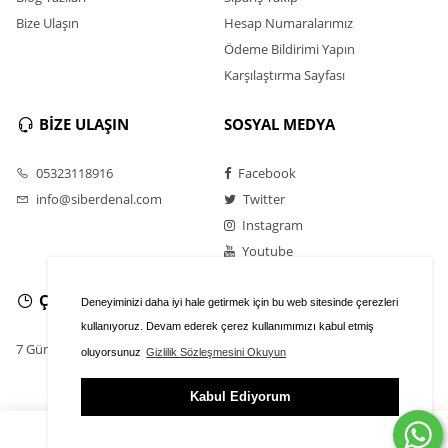
Bize Ulaşın
Hesap Numaralarımız
Ödeme Bildirimi Yapın
Karşılaştırma Sayfası
BİZE ULAŞIN
SOSYAL MEDYA
05323118916
Facebook
info@siberdenal.com
Twitter
Instagram
Youtube
ÇALIŞMA SAATLERİ
Deneyiminizi daha iyi hale getirmek için bu web sitesinde çerezleri
kullanıyoruz. Devam ederek çerez kullanımımızı kabul etmiş
7 Gün / 24 Saat
oluyorsunuz
Gizlilik Sözleşmesini Okuyun
Kabul Ediyorum
ÜYE GİRİŞİ
FAVORİLER
SEPET