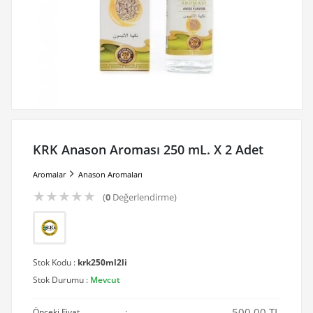
KRK Anason Aroması 250 mL. X 2 Adet
Aromalar
Anason Aromaları
★
★
★
★
★
(
0
Değerlendirme)
Stok Kodu :
krk250ml2li
Stok Durumu :
Mevcut
500.00 TL
Önceki Fiyat
: