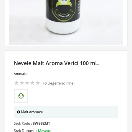
Nevele Malt Aroma Verici 100 mL.
Aromalar
★
★
★
★
★
(
0
Değerlendirme)
Malt aroması
Stok Kodu :
8WB8ZMT
Stok Durumu :
Mevcut