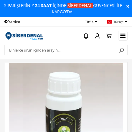
SİPARİŞLERİNİZ
24 SAAT
İÇİNDE
SİBERDENAL
GÜVENCESİ İLE
KARGO'DA!
Yardım
Ödeme Bildirimi
İleti
TRY ₺
Türkçe