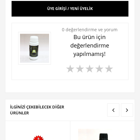
ÜYE GİRİŞİ / YENİ ÜYELİK
0 değerlendirme ve yorum
Bu ürün için
değerlendirme
yapılmamış!
★
★
★
★
★
İLGİNİZİ ÇEKEBİLECEK DİĞER
ÜRÜNLER