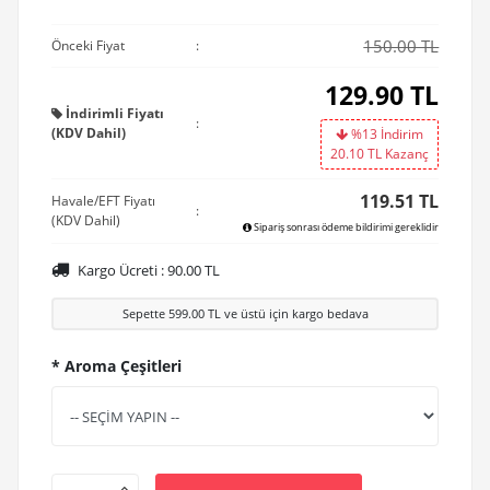
150.00 TL
Önceki Fiyat
:
129.90
TL
İndirimli Fiyatı
:
(KDV Dahil)
%13 İndirim
20.10
TL Kazanç
119.51 TL
Havale/EFT Fiyatı
:
(KDV Dahil)
Sipariş sonrası ödeme bildirimi gereklidir
Kargo Ücreti :
90.00
TL
Sepette
599.00
TL ve üstü için kargo bedava
* Aroma Çeşitleri