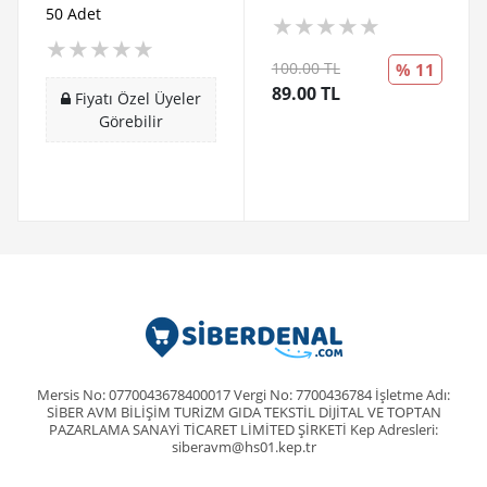
50 Adet
★
★
★
★
★
★
★
★
★
★
100.00 TL
% 11
89.00 TL
Fiyatı Özel Üyeler
Görebilir
Mersis No: 0770043678400017 Vergi No: 7700436784 İşletme Adı:
SİBER AVM BİLİŞİM TURİZM GIDA TEKSTİL DİJİTAL VE TOPTAN
PAZARLAMA SANAYİ TİCARET LİMİTED ŞİRKETİ Kep Adresleri:
siberavm@hs01.kep.tr