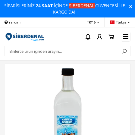
SİPARİŞLERİNİZ
24 SAAT
İÇİNDE
SİBERDENAL
GÜVENCESİ İLE
KARGO'DA!
Yardım
Ödeme Bildirimi
İleti
TRY ₺
Türkçe