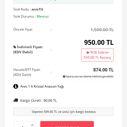
Stok Kodu :
anis1lt
Stok Durumu :
Mevcut
1,500.00 TL
Önceki Fiyat
:
950.00
TL
İndirimli Fiyatı
:
(KDV Dahil)
%36 İndirim
550.00
TL Kazanç
874.00 TL
Havale/EFT Fiyatı
:
(KDV Dahil)
Sipariş sonrası ödeme bildirimi gereklidir
Anis 1 lt Kristal Anason Yağı
Kargo Ücreti :
90.00
TL
Sepette
599.00
TL ve üstü için kargo bedava